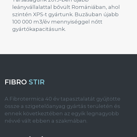
leányvállalattal bővült Romániában, ahol
szintén XPS-t gyártunk. Buzăuban újabb
100 000 m3/év mennyiséggel nőtt
gyártókapacitásunk.
FIBRO
STIR
A Fibrotermica 40 év tapasztalatát gyűjtötte
össze a szigetelőanyag gyártás területén és
ennek következtében az egyik legnagyobb
névvé vált ebben a szakmában.