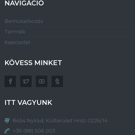
NAVIGÁCIÓ
Bemutatkozás
Termék
Kapcsolat
KÖVESS MINKET
ITT VAGYUNK
8454 Nyirád, Külterület Hrsz. 0226/14
+36 (88) 506 003